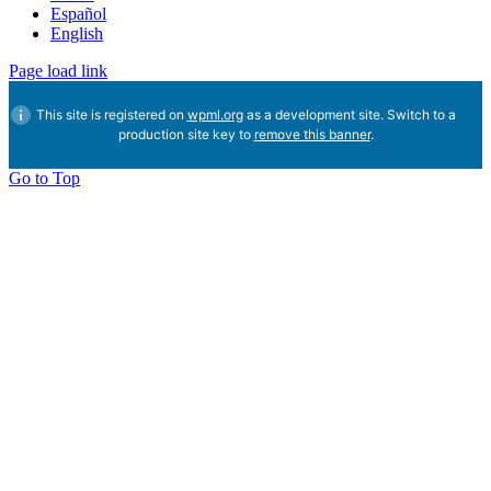
Español
English
Page load link
This site is registered on
wpml.org
as a development site. Switch to a
production site key to
remove this banner
.
Go to Top