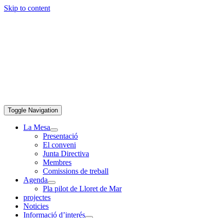
Skip to content
Toggle Navigation
La Mesa
Presentació
El conveni
Junta Directiva
Membres
Comissions de treball
Agenda
Pla pilot de Lloret de Mar
projectes
Noticies
Informació d’interés