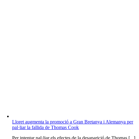
Lloret augmenta la promoció a Gran Bretanya i Alemanya per
pal·liar la fallida de Thomas Cook
Per intentar pal·liar els efectes de la desaparició de Thomas [...]